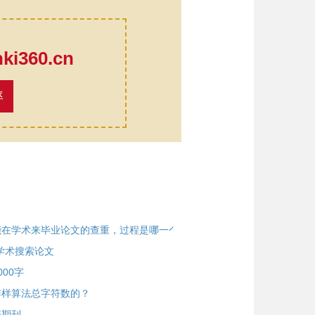
口
i360.cn
率
能在学术来毕业论文的查重，过程是哪一个？？
I学术搜索论文
00字
咋样算法总字符数的？
资期刊