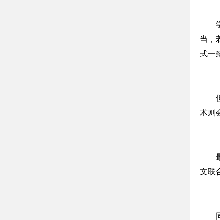
当，
式一
术则
文联合