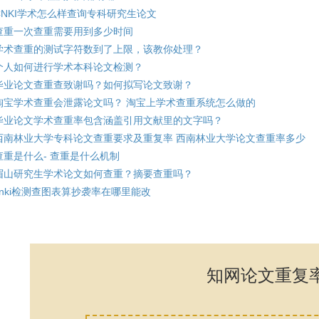
CNKI学术怎么样查询专科研究生论文
查重一次查重需要用到多少时间
学术查重的测试字符数到了上限，该教你处理？
个人如何进行学术本科论文检测？
毕业论文查重查致谢吗？如何拟写论文致谢？
淘宝学术查重会泄露论文吗？ 淘宝上学术查重系统怎么做的
毕业论文学术查重率包含涵盖引用文献里的文字吗？
西南林业大学专科论文查重要求及重复率 西南林业大学论文查重率多少
查重是什么- 查重是什么机制
眉山研究生学术论文如何查重？摘要查重吗？
cnki检测查图表算抄袭率在哪里能改
知网论文重复