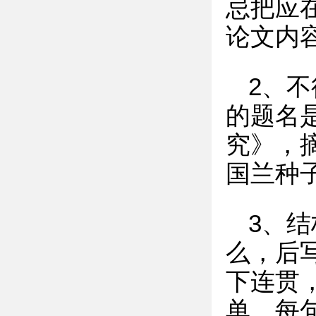
忌把应
论文内
2、
的题名
究》，
国兰种
3、
么，后
下连贯
单。每